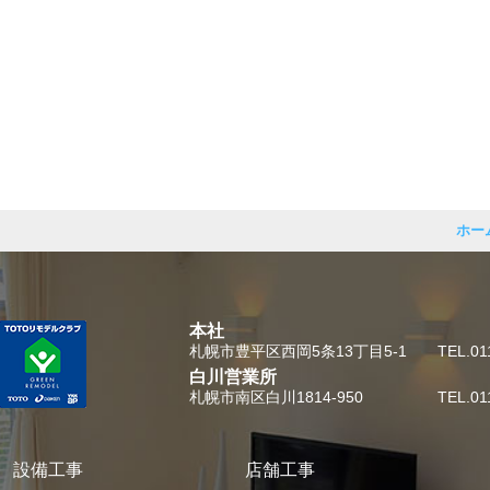
ホー
本社
札幌市豊平区西岡5条13丁目5-1
TEL.01
白川営業所
札幌市南区白川1814-950
TEL.01
設備工事
店舗工事